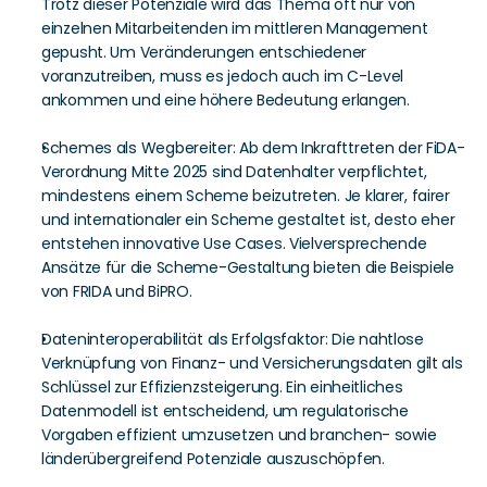
Trotz dieser Potenziale wird das Thema oft nur von 
einzelnen Mitarbeitenden im mittleren Management 
gepusht. Um Veränderungen entschiedener 
voranzutreiben, muss es jedoch auch im C-Level 
ankommen und eine höhere Bedeutung erlangen.
Schemes als Wegbereiter: Ab dem Inkrafttreten der FiDA-
Verordnung Mitte 2025 sind Datenhalter verpflichtet, 
mindestens einem Scheme beizutreten. Je klarer, fairer 
und internationaler ein Scheme gestaltet ist, desto eher 
entstehen innovative Use Cases. Vielversprechende 
Ansätze für die Scheme-Gestaltung bieten die Beispiele 
von FRIDA und BiPRO.
Dateninteroperabilität als Erfolgsfaktor: Die nahtlose 
Verknüpfung von Finanz- und Versicherungsdaten gilt als 
Schlüssel zur Effizienzsteigerung. Ein einheitliches 
Datenmodell ist entscheidend, um regulatorische 
Vorgaben effizient umzusetzen und branchen- sowie 
länderübergreifend Potenziale auszuschöpfen.