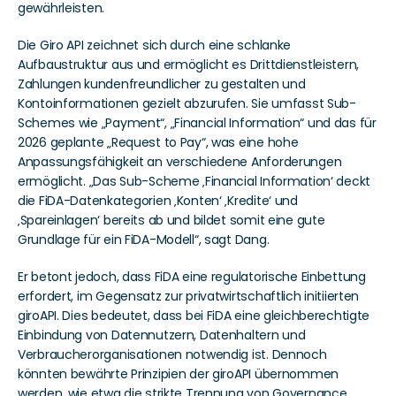
gewährleisten.
Die Giro API zeichnet sich durch eine schlanke 
Aufbaustruktur aus und ermöglicht es Drittdienstleistern, 
Zahlungen kundenfreundlicher zu gestalten und 
Kontoinformationen gezielt abzurufen. Sie umfasst Sub-
Schemes wie „Payment“, „Financial Information“ und das für 
2026 geplante „Request to Pay“, was eine hohe 
Anpassungsfähigkeit an verschiedene Anforderungen 
ermöglicht. „Das Sub-Scheme ‚Financial Information‘ deckt 
die FiDA-Datenkategorien ‚Konten‘ ‚Kredite‘ und 
‚Spareinlagen‘ bereits ab und bildet somit eine gute 
Grundlage für ein FiDA-Modell“, sagt Dang. 
Er betont jedoch, dass FiDA eine regulatorische Einbettung 
erfordert, im Gegensatz zur privatwirtschaftlich initiierten 
giroAPI. Dies bedeutet, dass bei FiDA eine gleichberechtigte 
Einbindung von Datennutzern, Datenhaltern und 
Verbraucherorganisationen notwendig ist. Dennoch 
könnten bewährte Prinzipien der giroAPI übernommen 
werden, wie etwa die strikte Trennung von Governance, 