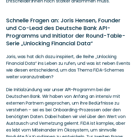
Entscheider:innen noch stärker ankommen muss. 
Schnelle Fragen an: Joris Hensen, Founder 
und Co-Lead des Deutsche Bank API-
Programms und Initiator der Round-Table-
Serie „Unlocking Financial Data“
Joris, was hat dich dazu inspiriert, die Reihe „Unlocking 
Financial Data“ ins Leben zu rufen, und was ist neben Events 
wie diesen entscheidend, um das Thema FiDA-Schemes 
weiter voranzutreiben?
Die Initialzündung war unser API-Programm bei der 
Deutschen Bank. Wir haben von Anfang an intensiv mit 
externen Partnern gesprochen, um ihre Bedürfnisse zu 
verstehen – sei es bei Onboarding-Prozessen oder den 
benötigten Daten. Dabei haben wir viel über den Wert von 
Austausch und Vernetzung gelernt. FiDA ist komplex, aber 
es lebt vom Miteinander im Ökosystem, um sinnvolle 
Produkte für Kund:innen zu entwickeln. Zur zweiten Frage: 