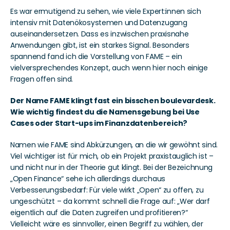
Es war ermutigend zu sehen, wie viele Expert:innen sich 
intensiv mit Datenökosystemen und Datenzugang 
auseinandersetzen. Dass es inzwischen praxisnahe 
Anwendungen gibt, ist ein starkes Signal. Besonders 
spannend fand ich die Vorstellung von FAME – ein 
vielversprechendes Konzept, auch wenn hier noch einige 
Fragen offen sind.
Der Name FAME klingt fast ein bisschen boulevardesk. 
Wie wichtig findest du die Namensgebung bei Use 
Cases oder Start-ups im Finanzdatenbereich?
Namen wie FAME sind Abkürzungen, an die wir gewöhnt sind. 
Viel wichtiger ist für mich, ob ein Projekt praxistauglich ist – 
und nicht nur in der Theorie gut klingt. Bei der Bezeichnung 
„Open Finance“ sehe ich allerdings durchaus 
Verbesserungsbedarf: Für viele wirkt „Open“ zu offen, zu 
ungeschützt – da kommt schnell die Frage auf: „Wer darf 
eigentlich auf die Daten zugreifen und profitieren?“ 
Vielleicht wäre es sinnvoller, einen Begriff zu wählen, der 