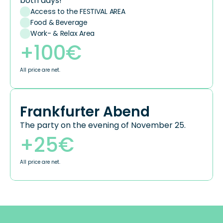
both days!
Access to the FESTIVAL AREA
Food & Beverage
Work- & Relax Area
+100€
All price are net.
Frankfurter Abend
The party on the evening of November 25.
+25€
All price are net.