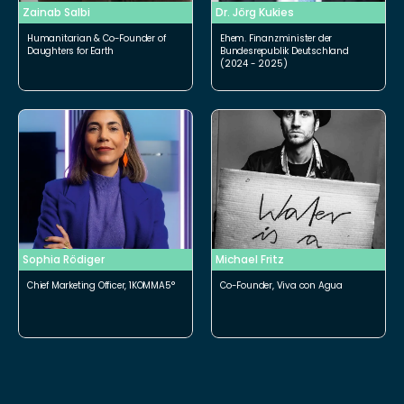
Zainab Salbi
Dr. Jörg Kukies
Humanitarian & Co-Founder of 
Ehem. Finanzminister der 
Daughters for Earth
Bundesrepublik Deutschland 
(2024 - 2025)
25
SPEAKER 25
Sophia Rödiger
Michael Fritz
Chief Marketing Officer, 1KOMMA5°
Co-Founder, Viva con Agua