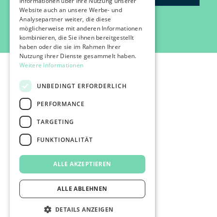
Informationen über Ihre Nutzung unserer
Website auch an unsere Werbe- und
Analysepartner weiter, die diese
möglicherweise mit anderen Informationen
kombinieren, die Sie ihnen bereitgestellt
haben oder die sie im Rahmen Ihrer
Nutzung ihrer Dienste gesammelt haben.
Weitere Informationen
UNBEDINGT ERFORDERLICH
PERFORMANCE
©2026 IMPACT FESTIVAL | all rights reserved.
TARGETING
profairs Login
Partners & Friends
FUNKTIONALITÄT
Attend
Press
ALLE AKZEPTIEREN
Impressum
Data protection
AGB's
ALLE ABLEHNEN
DETAILS ANZEIGEN