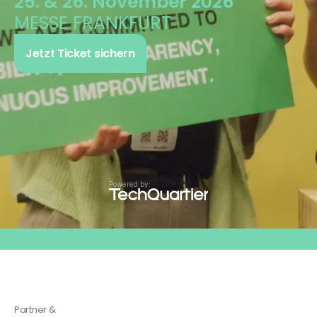
25. & 26. November 2026
MESSE FRANKFURT
Jetzt Ticket sichern
Powered by:
Jetzt Ticket sichern
EARLY BIRD PHASE
Partner & 