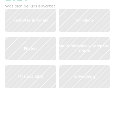
Was dich bei uns erwartet
Keynotes & Panels
Exhibition
Masterclasses & Campsite 
Pitches
Chats
FESTIVAL AREA
Networking