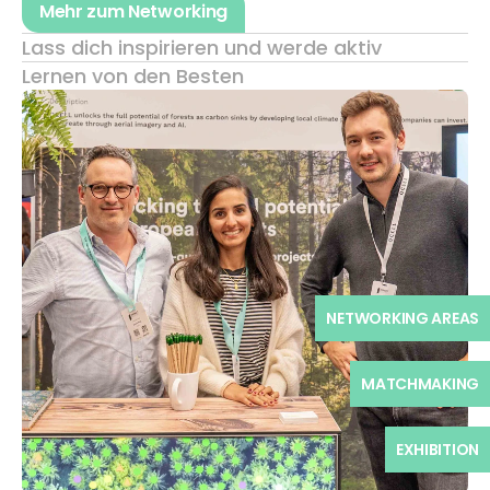
Mehr zum Networking
Lass dich inspirieren und werde aktiv
Lernen von den Besten
NETWORKING AREAS
MATCHMAKING
EXHIBITION