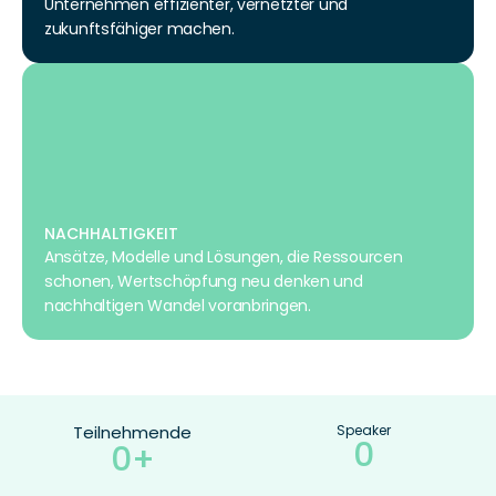
Unternehmen effizienter, vernetzter und 
zukunftsfähiger machen.
NACHHALTIGKEIT
Ansätze, Modelle und Lösungen, die Ressourcen 
schonen, Wertschöpfung neu denken und 
nachhaltigen Wandel voranbringen.
Teilnehmende
Speaker
0
0+