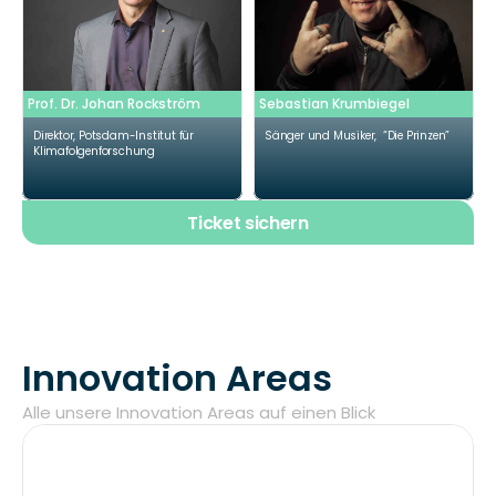
Prof. Dr. Johan Rockström
Sebastian Krumbiegel
Direktor, Potsdam-Institut für 
Sänger und Musiker,  “Die Prinzen”
Klimafolgenforschung
Ticket sichern
Innovation Areas
Alle unsere Innovation Areas auf einen Blick