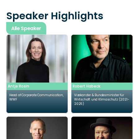
Speaker Highlights
Alle Speaker
26
SPEAKER 26
Antje Rosin
Robert Habeck
Head of Corporate Communication, 
Vizekanzler & Bundesminister für 
WWF
Wirtschaft und Klimaschutz (2021-
2025)
26
SPEAKER 26
C: M. Axelsson/Azote
C: EnricoMeyer