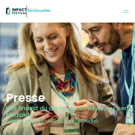
Powered by:
Presse
Hier findest du die neuesten News & unser 
Mediakit.
AGENDA | HALLENPLAN | FAQ | NETWORKING