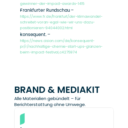
gewinner-der-impact-awards-1415
Frankfurter Rundschau – 
https://www.fr.de/frankfurt/der-klimawandel-
schreitet-voran-egal-wie-wir-uns-dazu-
positionieren-94044002.html
konsequent. – 
https://news.cision.com/de/konsequent-
pr/r/nachhaltige-chemie-start-ups-glanzen-
beim-impact-festival,c4275974
BRAND & MEDIAKIT
Alle Materialien gebündelt – für 
Berichterstattung ohne Umwege.