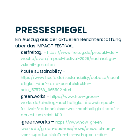
PRESSESPIEGEL
Ein Auszug aus der aktuellen Berichterstattung 
über das IMPACT FESTIVAL.
derfreitag. – 
https://www.freitag.de/produkt-der-
woche/event/impact-festival-2025/nachhaltige-
zukunft-gestalten
haufe sustainability – 
https://www.haufe.de/sustainability/debatte/nachh
altigkeit-darf-keine-parallelstruktur-
sein_575768_665502.html
green.works – 
https://www.how-green-
works.de/einstieg-nachhaltigkeit/news/impact-
festival-8-erkenntnisse-was-nachhaltigkeitsprofis-
derzeit-umtreibt-1419
green.works – 
https://www.how-green-
works.de/green-business/news/auszeichnung-
von-superkunststoffen-bis-hydroponik-die-