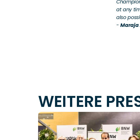
Champions
at any ti
also possi
- 
Maraja 
WEITERE PR