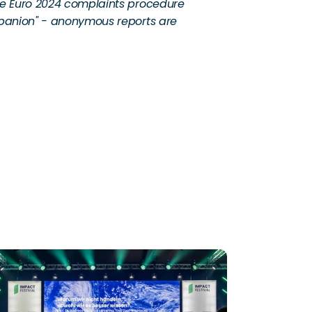
e Euro 2024 complaints procedure 
panion" - anonymous reports are 