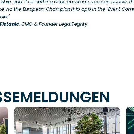
hip app: if something does go wrong, you can access th
me via the European Championship app in the "Event Com
ble!"
Fistanic
, CMO & Founder LegalTegrity
ESSEMELDUNGEN