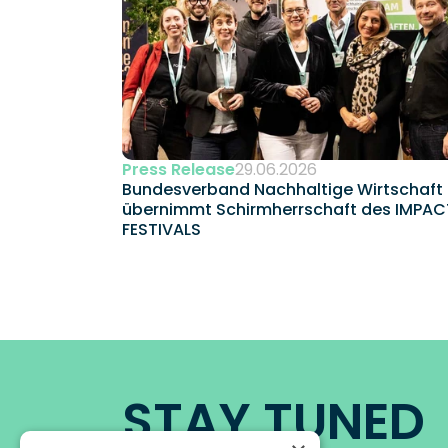
Press Release
29.06.2026
Bundesverband Nachhaltige Wirtschaft 
übernimmt Schirmherrschaft des IMPACT
FESTIVALS
STAY TUNED