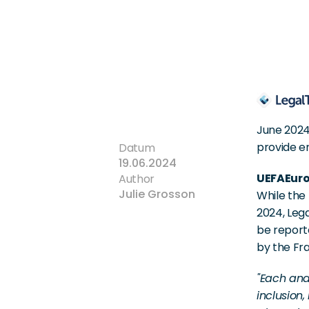
June 2024 
provide e
Datum
19.06.2024
UEFAEur
Author
Julie Grosson
While the 
2024, Lega
be report
by the Fr
"Each and
inclusion