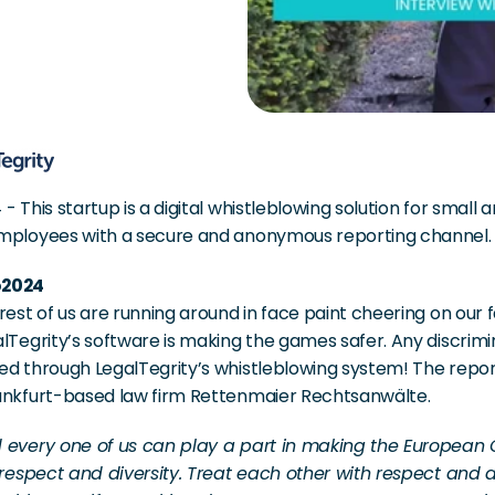
- This startup is a digital whistleblowing solution for small
mployees with a secure and anonymous reporting channel.
o2024
rest of us are running around in face paint cheering on our 
lTegrity’s software is making the games safer. Any discrimin
ed through LegalTegrity’s whistleblowing system! The repor
ankfurt-based law firm Rettenmaier Rechtsanwälte.
 every one of us can play a part in making the European 
, respect and diversity. Treat each other with respect and 