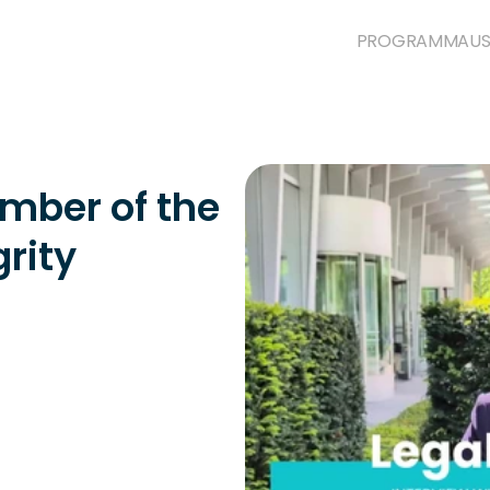
PROGRAMM
AUS
ber of the 
rity