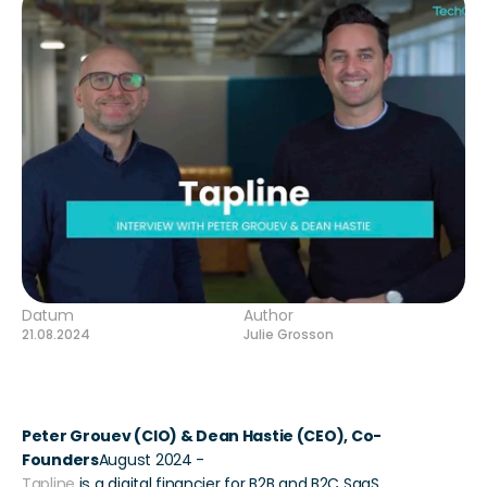
Datum
Author
21.08.2024
Julie Grosson
Peter Grouev (CIO) & Dean Hastie (CEO), Co-
Founders
August 2024 - 
Tapline
 is a digital financier for B2B and B2C SaaS 